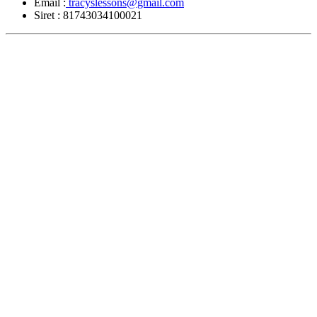
Email :
tracyslessons@gmail.com
Siret :
81743034100021