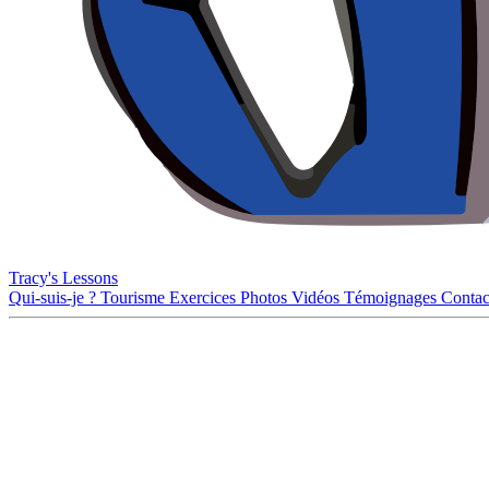
Tracy's Lessons
Qui-suis-je ?
Tourisme
Exercices
Photos
Vidéos
Témoignages
Contac